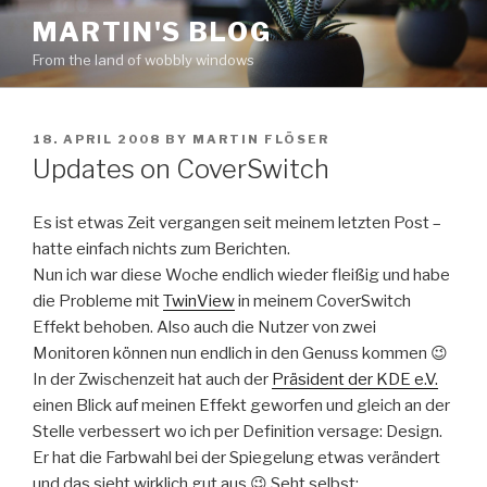
Skip
MARTIN'S BLOG
to
From the land of wobbly windows
content
POSTED
18. APRIL 2008
BY
MARTIN FLÖSER
ON
Updates on CoverSwitch
Es ist etwas Zeit vergangen seit meinem letzten Post –
hatte einfach nichts zum Berichten.
Nun ich war diese Woche endlich wieder fleißig und habe
die Probleme mit
TwinView
in meinem CoverSwitch
Effekt behoben. Also auch die Nutzer von zwei
Monitoren können nun endlich in den Genuss kommen 😉
In der Zwischenzeit hat auch der
Präsident der KDE e.V.
einen Blick auf meinen Effekt geworfen und gleich an der
Stelle verbessert wo ich per Definition versage: Design.
Er hat die Farbwahl bei der Spiegelung etwas verändert
und das sieht wirklich gut aus 😉 Seht selbst: