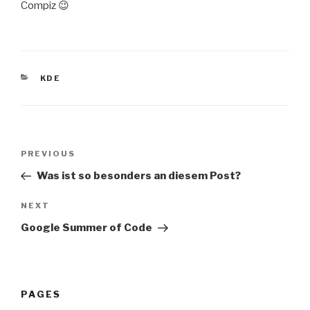
Compiz 😉
CATEGORIES
KDE
Post
Previous
PREVIOUS
navigation
Post
Was ist so besonders an diesem Post?
Next
NEXT
Post
Google Summer of Code
PAGES