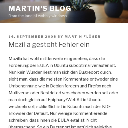
Skip
MARTIN'S BLOG
to
From the land of wobbly windows
content
POSTED
16. SEPTEMBER 2008
BY
MARTIN FLÖSER
ON
Mozilla gesteht Fehler ein
Mozilla hat wohl mittlerweile eingesehen, dass die
Forderung der EULA in Ubuntu suboptimal verlaufen ist.
Nun kein Wunder: liest man sich den Bugreport durch,
sieht man, dass die meisten Kommentare entweder eine
Umbenennung wie in Debian fordern und Firefox nach
Multiverse oder Restricted verschoben werden soll oder
man doch gleich auf Epiphany/WebKit in Ubuntu
wechseln soll, schließlich ist in Kubuntu auch der KDE
Browser der Default. Nur wenige Kommentierende
schreiben, dass ihnen die EULA egal ist. Nicht
überraschend. So ein Bugreport ist natürlich selektive