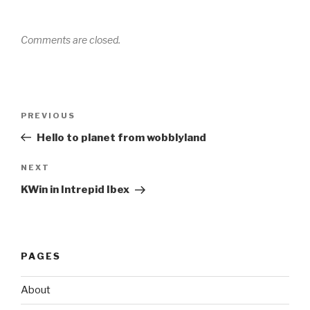
Comments are closed.
Post
Previous
PREVIOUS
navigation
Post
Hello to planet from wobblyland
Next
NEXT
Post
KWin in Intrepid Ibex
PAGES
About