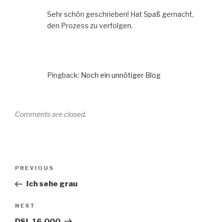
Sehr schön geschrieben! Hat Spaß gemacht,
den Prozess zu verfolgen.
Pingback:
Noch ein unnötiger Blog
Comments are closed.
Post
Previous
PREVIOUS
navigation
Post
Ich sehe grau
Next
NEXT
Post
DSL 16.000