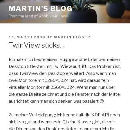
Skip
MARTIN'S BLOG
to
From the land of wobbly windows
content
POSTED
13. MARCH 2008
BY
MARTIN FLÖSER
ON
TwinView sucks…
Ich hab mich heute einem Bug gewidmet, der bei meinen
Desktop Effekten mit TwinView auftritt. Das Problem ist,
dass TwinView den Desktop erweitert. Also wenn man
zwei Monitore mit 1280×1024 hat, wird daraus “ein”
virtueller Monitor mit 2560×1024. Wenn man nun über
die ganze Breite zeichnet und die Fenster nach der Mitte
ausrichtet kann man sich denken was passiert 😉
Zu meiner Verteidigung: ich kenne halt die KDE API noch
nicht so gut und wenn es in Qt eine Klasse gibt, die mir
die Dimension des Desktops liefert, dann nimm ich die