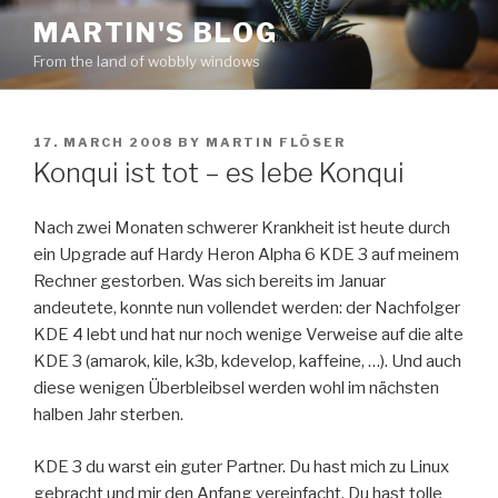
Skip
MARTIN'S BLOG
to
From the land of wobbly windows
content
POSTED
17. MARCH 2008
BY
MARTIN FLÖSER
ON
Konqui ist tot – es lebe Konqui
Nach zwei Monaten schwerer Krankheit ist heute durch
ein Upgrade auf Hardy Heron Alpha 6 KDE 3 auf meinem
Rechner gestorben. Was sich bereits im Januar
andeutete, konnte nun vollendet werden: der Nachfolger
KDE 4 lebt und hat nur noch wenige Verweise auf die alte
KDE 3 (amarok, kile, k3b, kdevelop, kaffeine, …). Und auch
diese wenigen Überbleibsel werden wohl im nächsten
halben Jahr sterben.
KDE 3 du warst ein guter Partner. Du hast mich zu Linux
gebracht und mir den Anfang vereinfacht. Du hast tolle