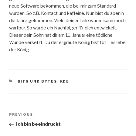
neue Software bekommen, die bei mir zum Standard
wurden. So z.B. Kontact und kaffeine. Nun bist du aber in
die Jahre gekommen. Viele deiner Teile waren kaum noch
wartbar. So wurde ein Nachfolger für dich entwickelt.
Dieser dein Sohn hat dir am 11. Januar eine tödliche
Wunde versetzt. Du der ergraute König bist tot – es lebe
der König.
CATEGORIES
BITS UND BYTES
,
KDE
Post
Previous
PREVIOUS
navigation
Post
Ich bin beeindruckt