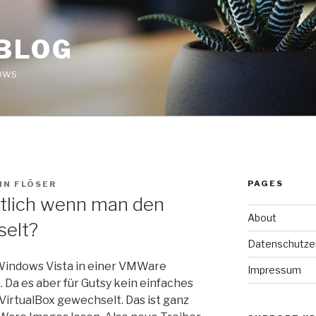
 BLOG
ows
PAGES
IN FLÖSER
ntlich wenn man den
About
selt?
Datenschutze
t Windows Vista in einer VMWare
Impressum
t. Da es aber für Gutsy kein einfaches
 VirtualBox gewechselt. Das ist ganz