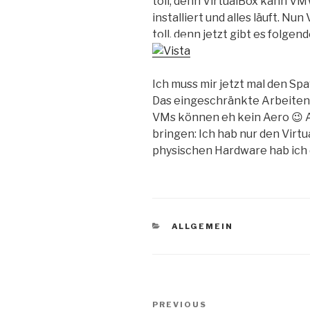
toll, denn VirtualBox kann V
installiert und alles läuft. Nu
toll, denn jetzt gibt es folge
Ich muss mir jetzt mal den Sp
Das eingeschränkte Arbeiten w
VMs können eh kein Aero 😉 
bringen: Ich hab nur den Virt
physischen Hardware hab ich 
CATEGORIES
ALLGEMEIN
Post
Previous
PREVIOUS