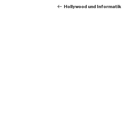
navigation
Post
Hollywood und Informatik