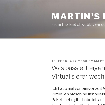
Skip
to
MARTIN'S
content
From the land of wobbly wind
POSTED
15. FEBRUARY 2008
BY
MART
ON
Was passiert eige
Virtualisierer wech
Ich habe mal vor einiger Zei
virtuellen Maschine installier
Paket mehr gibt, habe ich auf