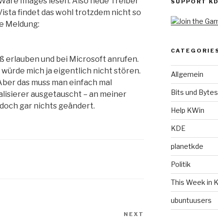
MWare Images lesen. Also neue Treiber
SUPPORT K
n Vista findet das wohl trotzdem nicht so
nde Meldung:
CATEGORIE
aß erlauben und bei Microsoft anrufen.
ürde mich ja eigentlich nicht stören.
Allgemein
Aber das muss man einfach mal
Bits und Bytes
ualisierer ausgetauscht – an meiner
doch gar nichts geändert.
Help KWin
KDE
planetkde
Politik
This Week in 
ubuntuusers
NEXT
Next