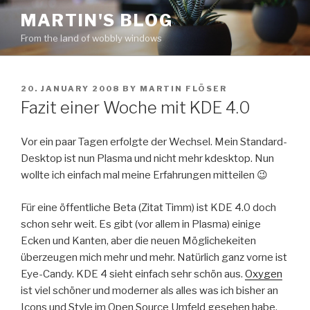
Skip
MARTIN'S BLOG
to
From the land of wobbly windows
content
POSTED
20. JANUARY 2008
BY
MARTIN FLÖSER
ON
Fazit einer Woche mit KDE 4.0
Vor ein paar Tagen erfolgte der Wechsel. Mein Standard-
Desktop ist nun Plasma und nicht mehr kdesktop. Nun
wollte ich einfach mal meine Erfahrungen mitteilen 😉
Für eine öffentliche Beta (Zitat Timm) ist KDE 4.0 doch
schon sehr weit. Es gibt (vor allem in Plasma) einige
Ecken und Kanten, aber die neuen Möglichekeiten
überzeugen mich mehr und mehr. Natürlich ganz vorne ist
Eye-Candy. KDE 4 sieht einfach sehr schön aus.
Oxygen
ist viel schöner und moderner als alles was ich bisher an
Icons und Style im Open Source Umfeld gesehen habe.