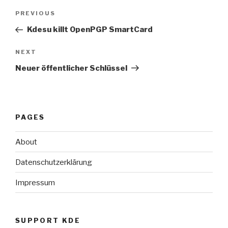
Post
Previous
PREVIOUS
navigation
Post
Kdesu killt OpenPGP SmartCard
Next
NEXT
Post
Neuer öffentlicher Schlüssel
PAGES
About
Datenschutzerklärung
Impressum
SUPPORT KDE