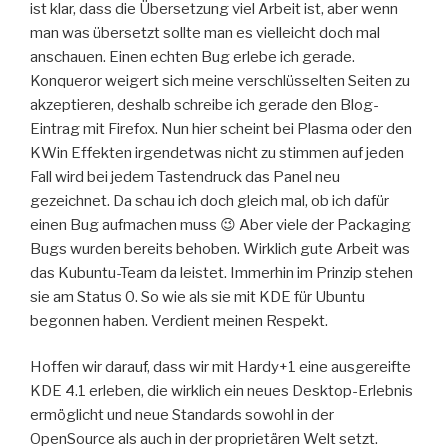
ist klar, dass die Übersetzung viel Arbeit ist, aber wenn
man was übersetzt sollte man es vielleicht doch mal
anschauen. Einen echten Bug erlebe ich gerade.
Konqueror weigert sich meine verschlüsselten Seiten zu
akzeptieren, deshalb schreibe ich gerade den Blog-
Eintrag mit Firefox. Nun hier scheint bei Plasma oder den
KWin Effekten irgendetwas nicht zu stimmen auf jeden
Fall wird bei jedem Tastendruck das Panel neu
gezeichnet. Da schau ich doch gleich mal, ob ich dafür
einen Bug aufmachen muss 😉 Aber viele der Packaging
Bugs wurden bereits behoben. Wirklich gute Arbeit was
das Kubuntu-Team da leistet. Immerhin im Prinzip stehen
sie am Status 0. So wie als sie mit KDE für Ubuntu
begonnen haben. Verdient meinen Respekt.
Hoffen wir darauf, dass wir mit Hardy+1 eine ausgereifte
KDE 4.1 erleben, die wirklich ein neues Desktop-Erlebnis
ermöglicht und neue Standards sowohl in der
OpenSource als auch in der proprietären Welt setzt.