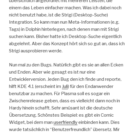
übersichtlich angeordnet mit mehreren Leisten, die
einem das Leben einfacher machen. Was ich dabei noch
nicht benutzt habe, ist die Strigi (Desktop-Suche)
Integration. So kann man nun Meta-Informationen (e.g.
Tags) in Dolphin hinterlegen, nach denen man mit Strigi
suchen kann. Bisher hatte ich Desktop-Suche eigentlich
abgelehnt. Aber das Konzept hört sich so gut an, dass ich
Strigi ausprobieren werde.
Nun mal zu den Bugs. Natürlich gibt es sie an allen Ecken
und Enden. Aber wie gesagt es ist nur eine
Entwicklerversion. Jeden Bug den ich finde und reporte,
hilft KDE 4.1 (erscheint im
Juli
) für den Endanwender
benutzbar zu machen. Für Plasma soll es sogar ein
Zwischenrelease geben, dass es vielleicht dann noch in
Hardy hinein schafft. Sehr amüsant ist die deutsche
Übersetzung. Schönstes Beispiel: es gibt ein Comic
Widget, bei dem man
userfriendly
einbinden kann. Dies
wurde tatsächlich in “Benutzerfreundlich” übersetz. Mir