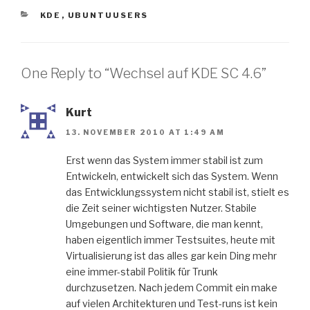
CATEGORIES
KDE
,
UBUNTUUSERS
One Reply to “Wechsel auf KDE SC 4.6”
Kurt
13. NOVEMBER 2010 AT 1:49 AM
Erst wenn das System immer stabil ist zum
Entwickeln, entwickelt sich das System. Wenn
das Entwicklungssystem nicht stabil ist, stielt es
die Zeit seiner wichtigsten Nutzer. Stabile
Umgebungen und Software, die man kennt,
haben eigentlich immer Testsuites, heute mit
Virtualisierung ist das alles gar kein Ding mehr
eine immer-stabil Politik für Trunk
durchzusetzen. Nach jedem Commit ein make
auf vielen Architekturen und Test-runs ist kein