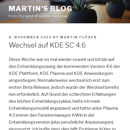
Skip
MARTIN'S BLOG
to
From the land of wobbly windows
content
POSTED
6. NOVEMBER 2010
BY
MARTIN FLÖSER
ON
Wechsel auf KDE SC 4.6
Diese Woche war es mal wieder soweit und ich bin auf
den Entwicklungszweig der kommenden Version 4.6 der
KDE Plattform, KDE Plasma und KDE Anwendungen
umgestiegen. Normalerweise wechsel ich erst zum
ersten Beta Release, jedoch wurde der Wechsel bereits
nun erforderlich. Auf Grund der schlechten Erfahrungen
des letzten Entwicklungszyklus, hatte ich mein
Entwicklungsmodell angepasst und hatte unter Plasma
4.5 immer den Fenstermanager KWin in der
Entwicklungsversion (plus persönliche Anpassungen)
eingesetzt. Ich hoffe dass dies hilft Probleme früher zu