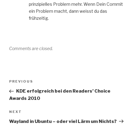
prinzipielles Problem mehr. Wenn Dein Commit
ein Problem macht, dann weisst du das
frühzeitig.
Comments are closed.
Post
Previous
PREVIOUS
navigation
Post
KDE erfolgreich bei den Readers’ Choice
Awards 2010
Next
NEXT
Post
Wayland in Ubuntu – oder viel Lärm um Nichts?