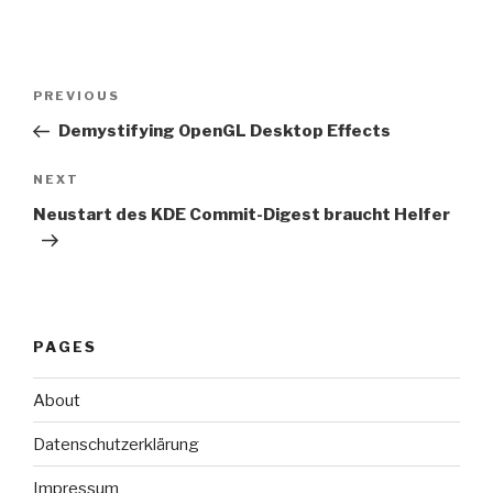
Post
Previous
PREVIOUS
navigation
Post
Demystifying OpenGL Desktop Effects
Next
NEXT
Post
Neustart des KDE Commit-Digest braucht Helfer
PAGES
About
Datenschutzerklärung
Impressum