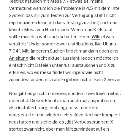
Testing natürlich mit Mesa 7.7 etwas alt (meine
Vermutung warum ich die Probleme in 4.5 mit dem Intel
System das mir zum Testen zur Verfügung steht nicht
reproduzieren kann, ist dass Testing zu alt ist) und man
könnte Mesa von Hand bauen. Wenn man KDE baut,
sollte man das wohl auch schaffen. Hmm
Wiki
etwas
veraltet: "Under some newer distributions, like Ubuntu
7.04". Mit längerem Suchen findet man dann doch eine
Anleitung
die recht aktuell aussieht, jedoch möchte ich
einfach nicht Dateien unter /usr austauschen und X zu
erklären, wo es mesa findet will irgendwie nicht –
zumindest ändert sich am Ergebnis nichts: kein X Server.
Nun gibt es ja nicht nur einen, sondern zwei freie Treiber:
radeonhd. Diesen könnte man auch mal ausprobieren,
also installiert, xorg.conf angepasst und kdm
neugestartet und wieder nichts. Also Rechner komplett
neustarten und siehe da, es gibt Verbesserungen: X
startet zwar nicht, aber man fällt zumindest auf ein