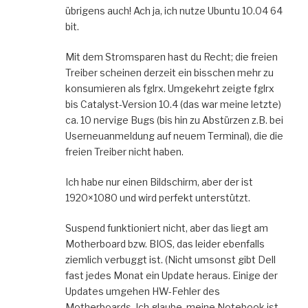
übrigens auch! Ach ja, ich nutze Ubuntu 10.04 64
bit.
Mit dem Stromsparen hast du Recht; die freien
Treiber scheinen derzeit ein bisschen mehr zu
konsumieren als fglrx. Umgekehrt zeigte fglrx
bis Catalyst-Version 10.4 (das war meine letzte)
ca. 10 nervige Bugs (bis hin zu Abstürzen z.B. bei
Userneuanmeldung auf neuem Terminal), die die
freien Treiber nicht haben.
Ich habe nur einen Bildschirm, aber der ist
1920×1080 und wird perfekt unterstützt.
Suspend funktioniert nicht, aber das liegt am
Motherboard bzw. BIOS, das leider ebenfalls
ziemlich verbuggt ist. (Nicht umsonst gibt Dell
fast jedes Monat ein Update heraus. Einige der
Updates umgehen HW-Fehler des
Motherboards. Ich glaube, meine Notebook ist