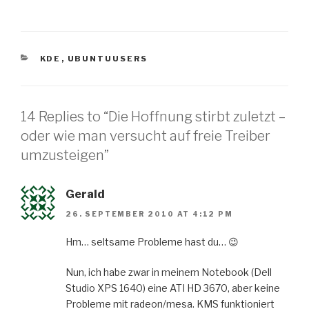
CATEGORIES
KDE
,
UBUNTUUSERS
14 Replies to “Die Hoffnung stirbt zuletzt –
oder wie man versucht auf freie Treiber
umzusteigen”
Gerald
26. SEPTEMBER 2010 AT 4:12 PM
Hm… seltsame Probleme hast du… 😉
Nun, ich habe zwar in meinem Notebook (Dell
Studio XPS 1640) eine ATI HD 3670, aber keine
Probleme mit radeon/mesa. KMS funktioniert