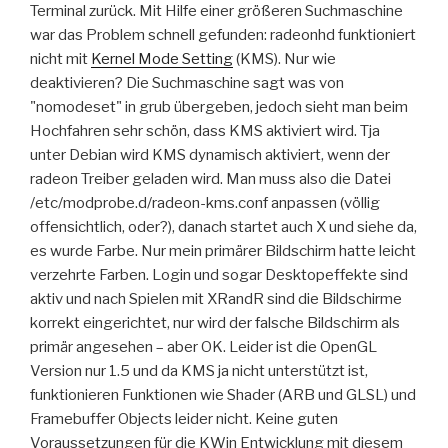
Terminal zurück. Mit Hilfe einer größeren Suchmaschine
war das Problem schnell gefunden: radeonhd funktioniert
nicht mit
Kernel Mode Setting
(KMS). Nur wie
deaktivieren? Die Suchmaschine sagt was von
"nomodeset" in grub übergeben, jedoch sieht man beim
Hochfahren sehr schön, dass KMS aktiviert wird. Tja
unter Debian wird KMS dynamisch aktiviert, wenn der
radeon Treiber geladen wird. Man muss also die Datei
/etc/modprobe.d/radeon-kms.conf anpassen (völlig
offensichtlich, oder?), danach startet auch X und siehe da,
es wurde Farbe. Nur mein primärer Bildschirm hatte leicht
verzehrte Farben. Login und sogar Desktopeffekte sind
aktiv und nach Spielen mit XRandR sind die Bildschirme
korrekt eingerichtet, nur wird der falsche Bildschirm als
primär angesehen – aber OK. Leider ist die OpenGL
Version nur 1.5 und da KMS ja nicht unterstützt ist,
funktionieren Funktionen wie Shader (ARB und GLSL) und
Framebuffer Objects leider nicht. Keine guten
Voraussetzungen für die KWin Entwicklung mit diesem