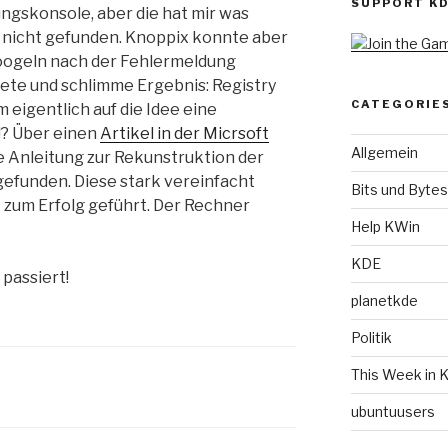
SUPPORT K
ngskonsole, aber die hat mir was
 nicht gefunden. Knoppix konnte aber
 googeln nach der Fehlermeldung
ete und schlimme Ergebnis: Registry
CATEGORIE
eigentlich auf die Idee eine
!? Über einen
Artikel in der Micrsoft
Allgemein
e Anleitung zur Rekunstruktion der
gefunden. Diese stark vereinfacht
Bits und Bytes
 zum Erfolg geführt. Der Rechner
Help KWin
KDE
 passiert!
planetkde
Politik
This Week in 
ubuntuusers