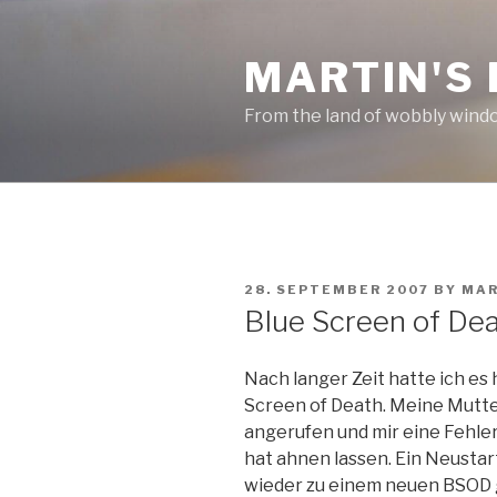
Skip
to
MARTIN'S
content
From the land of wobbly wind
POSTED
28. SEPTEMBER 2007
BY
MAR
ON
Blue Screen of De
Nach langer Zeit hatte ich es 
Screen of Death. Meine Mutte
angerufen und mir eine Fehle
hat ahnen lassen. Ein Neustar
wieder zu einem neuen BSOD g