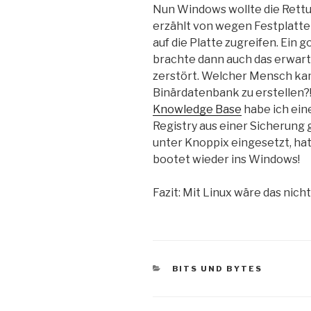
Nun Windows wollte die Rettu
erzählt von wegen Festplatte
auf die Platte zugreifen. Ein
brachte dann auch das erwart
zerstört. Welcher Mensch kam 
Binärdatenbank zu erstellen?
Knowledge Base
habe ich ein
Registry aus einer Sicherung 
unter Knoppix eingesetzt, hat
bootet wieder ins Windows!
Fazit: Mit Linux wäre das nicht
CATEGORIES
BITS UND BYTES