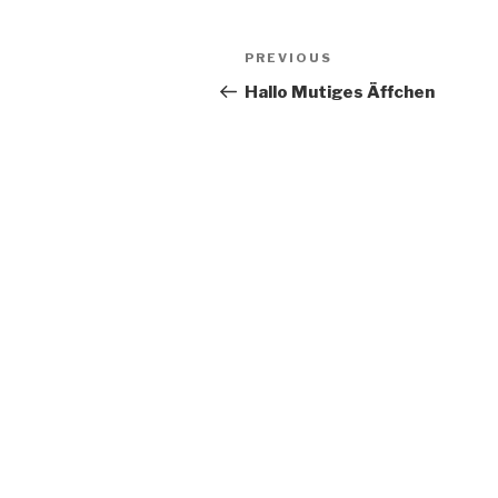
Post
Previous
PREVIOUS
navigation
Post
Hallo Mutiges Äffchen